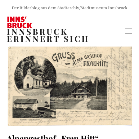
Der Bilderblog aus dem Stadtarchiv/Stadtmuseum Innsbruck
INNSBRUCK
O
ERINNERT SICH
M
M
Alpengasthof „Frau Hitt“