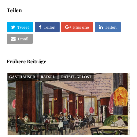
Teilen
Tweet
Teilen
Plus one
Teilen
Email
Frühere Beiträge
GASTHÄUSER
RÄTSEL
RÄTSEL GELÖST