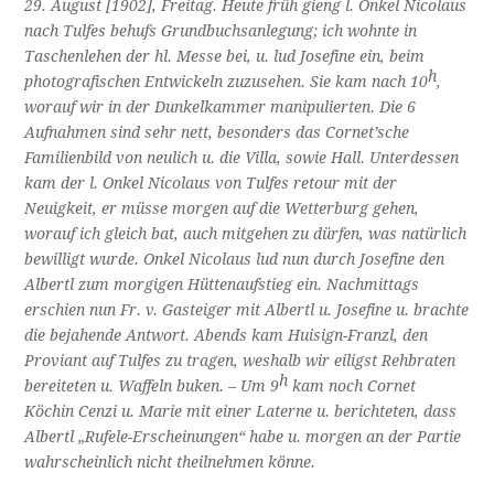
29. August [1902], Freitag. Heute früh gieng l. Onkel Nicolaus
nach Tulfes behufs Grundbuchsanlegung; ich wohnte in
Taschenlehen der hl. Messe bei, u. lud Josefine ein, beim
h
photografischen Entwickeln zuzusehen. Sie kam nach 10
,
worauf wir in der Dunkelkammer manipulierten. Die 6
Aufnahmen sind sehr nett, besonders das Cornet’sche
Familienbild von neulich u. die Villa, sowie Hall. Unterdessen
kam der l. Onkel Nicolaus von Tulfes retour mit der
Neuigkeit, er müsse morgen auf die Wetterburg gehen,
worauf ich gleich bat, auch mitgehen zu dürfen, was natürlich
bewilligt wurde. Onkel Nicolaus lud nun durch Josefine den
Albertl zum morgigen Hüttenaufstieg ein. Nachmittags
erschien nun Fr. v. Gasteiger mit Albertl u. Josefine u. brachte
die bejahende Antwort. Abends kam Huisign-Franzl, den
Proviant auf Tulfes zu tragen, weshalb wir eiligst Rehbraten
h
bereiteten u. Waffeln buken. – Um 9
kam noch Cornet
Köchin Cenzi u. Marie mit einer Laterne u. berichteten, dass
Albertl „Rufele-Erscheinungen“ habe u. morgen an der Partie
wahrscheinlich nicht theilnehmen könne.