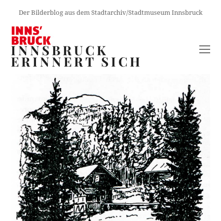
Der Bilderblog aus dem Stadtarchiv/Stadtmuseum Innsbruck
INNSBRUCK
O
ERINNERT SICH
M
M