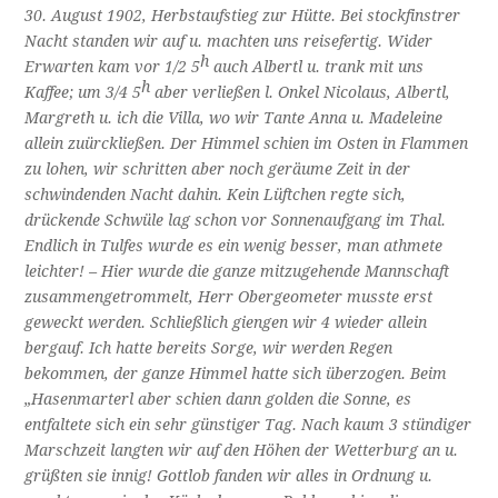
30. August 1902, Herbstaufstieg zur Hütte. Bei stockfinstrer
Nacht standen wir auf u. machten uns reisefertig. Wider
h
Erwarten kam vor 1/2 5
auch Albertl u. trank mit uns
h
Kaffee; um 3/4 5
aber verließen l. Onkel Nicolaus, Albertl,
Margreth u. ich die Villa, wo wir Tante Anna u. Madeleine
allein zuürckließen. Der Himmel schien im Osten in Flammen
zu lohen, wir schritten aber noch geräume Zeit in der
schwindenden Nacht dahin. Kein Lüftchen regte sich,
drückende Schwüle lag schon vor Sonnenaufgang im Thal.
Endlich in Tulfes wurde es ein wenig besser, man athmete
leichter! – Hier wurde die ganze mitzugehende Mannschaft
zusammengetrommelt, Herr Obergeometer musste erst
geweckt werden. Schließlich giengen wir 4 wieder allein
bergauf. Ich hatte bereits Sorge, wir werden Regen
bekommen, der ganze Himmel hatte sich überzogen. Beim
„Hasenmarterl aber schien dann golden die Sonne, es
entfaltete sich ein sehr günstiger Tag. Nach kaum 3 stündiger
Marschzeit langten wir auf den Höhen der Wetterburg an u.
grüßten sie innig! Gottlob fanden wir alles in Ordnung u.