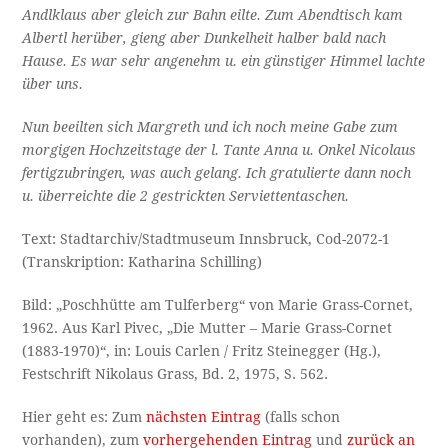
Andlklaus aber gleich zur Bahn eilte. Zum Abendtisch kam
Albertl herüber, gieng aber Dunkelheit halber bald nach
Hause. Es war sehr angenehm u. ein günstiger Himmel lachte
über uns.
Nun beeilten sich Margreth und ich noch meine Gabe zum
morgigen Hochzeitstage der l. Tante Anna u. Onkel Nicolaus
fertigzubringen, was auch gelang. Ich gratulierte dann noch
u. überreichte die 2 gestrickten Serviettentaschen.
Text: Stadtarchiv/Stadtmuseum Innsbruck, Cod-2072-1
(Transkription: Katharina Schilling)
Bild: „Poschhütte am Tulferberg“ von Marie Grass-Cornet,
1962. Aus Karl Pivec, „Die Mutter – Marie Grass-Cornet
(1883-1970)“, in: Louis Carlen / Fritz Steinegger (Hg.),
Festschrift Nikolaus Grass, Bd. 2, 1975, S. 562.
Hier geht es: Zum
nächsten Eintrag
(falls schon
vorhanden), zum
vorhergehenden Eintrag
und
zurück an