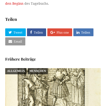
den Beginn
des Tagebuchs.
Teilen
Tweet
Teilen
Plus one
Teilen
Email
Frühere Beiträge
ALLGEMEIN
MENSCHEN