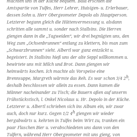
machten uns in der Küche bequem. Bald erschien die
Amtspartie von Tulfes, Herr Lehrer, Huisigen- u. Erlerbauer,
dessen Sohn u. Herr Obergeometer Depolo als Hauptperson.
Letzterer begann gleich die Hüttenvermessung u. alsdann
schritten alle sammt u. sonder nach Stallsins. Die Herren
giengen dann in die „Tagweiden“, wir drei begnügten uns, den
Weg zum „Ochsenbrunnen“ entlang zu klettern, bis man zum
„Schwarzbrunnen“ sieht. Albertl war ganz entzückt u.
begeistert. In Stallsins hieß uns der alte Seppl willkommen u.
bewirtete uns mit Milch und Brot. Dann giengen wir
heimwärts kochen. Ich machte als Vorspeise eine
h
Brennsuppe, Margreth wärmte das Reh. Es war schon 3/4 2
,
deshalb beschlossen wir allein zu essen. Dann kamen die
Männer nacheinander zu Tisch; die Bauern aßen auf unserm
Frühstückstisch, l. Onkel Nicolaus u. Hr. Depolo in der Küche.
Letzterer u. Albertl schrieben sich ins Album ein, wir zwar
h
auch, doch nur kurz. Gegen 1/2 4
giengen wir wieder
bergabwärts u. kehrten in Tulfes beim Wirt zu, tranken ein
paar Flaschen Bier u. verabschiedeten uns dann von den
Tulfern, während Herr Obergeometer mit uns gieng, von