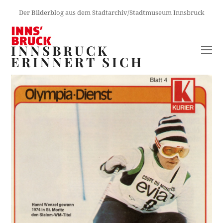
Der Bilderblog aus dem Stadtarchiv/Stadtmuseum Innsbruck
INNSBRUCK
O
ERINNERT SICH
M
M