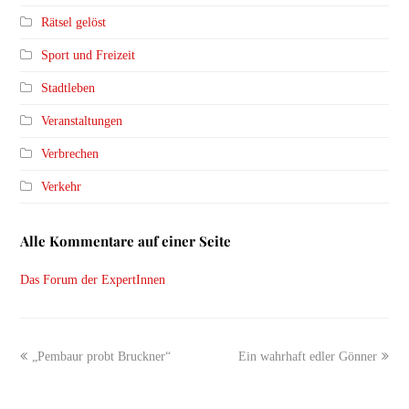
Rätsel gelöst
Sport und Freizeit
Stadtleben
Veranstaltungen
Verbrechen
Verkehr
Alle Kommentare auf einer Seite
Das Forum der ExpertInnen
previous
next
„Pembaur probt Bruckner“
Ein wahrhaft edler Gönner
post:
post: