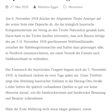
27. Mai 2020
Matthias Egger
Menschen
Am 6. November 1918 druckte der
Allgemeine Tiroler Anzeiger
auf
der ersten Seite eine Depesche ab, die das königlich bayerische
Kriegsministerium am Vortag an den Tiroler Nationalrat gesandt hatte.
Darin hatte es die Tiroler darüber informiert, dass sich Bayern infolge
des am 3./4. November 1918 geschlossenen Waffenstillstandes
zwischen der Habsburgermonarchie und Italien dazu gezwungen sähe,
in Nordtirol einzumarschieren, um einen Vorstoß der Entente nach
Süddeutschland zu verhindern.
Der Einmarsch der bayerischen Truppen begann noch am 5. November
1918, in Innsbruck rückten sie zwei Tage später ein. Unser Titelfoto
zeigt eine Abteilung bayerischer Soldaten in der Herzog-Otto-Straße.
Leider liefern die spärlich vorhandenen Quellen so gut wie keine
Hinweise darauf, wie die Innsbruckerinnen und Innsbrucker Besatzung
und Besatzer wahrnahmen.
Hätte der Erste Weltkrieg noch etwas länger gedauert, wären