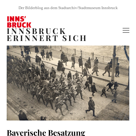
Der Bilderblog aus dem Stadtarchiv/Stadtmuseum Innsbruck
INNSBRUCK
O
ERINNERT SICH
Mo
M
Bayerische Besatzung