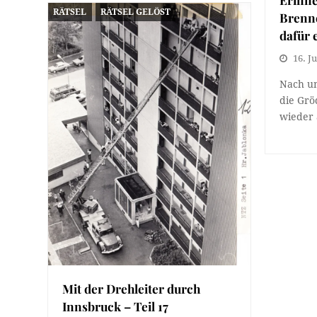
RÄTSEL
RÄTSEL GELÖST
Brenn
dafür 
16. Ju
Nach un
die Grö
wieder 
Mit der Drehleiter durch
Innsbruck – Teil 17