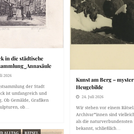
ck in die städtische
sammlung_Annasäule
li 2026
Kunst am Berg – myster
Heugebilde
stsammlung der Stadt
ck ist umfangreich und
24. Juli 2026
tig. Ob Gemälde, Grafiken
kulpturen, ob…
Wir stehen vor einem Rätsel
Archivar*innen sind vielleic
als die naturverbundensten
bekannt, schließlich…
ND ALLTAG
RÄTSEL