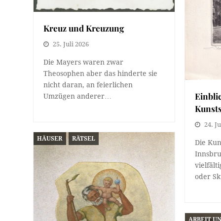
Kreuz und Kreuzung
25. Juli 2026
Die Mayers waren zwar
Theosophen aber das hinderte sie
nicht daran, an feierlichen
Einbli
Umzügen anderer…
Kunst
24. Ju
HÄUSER
RÄTSEL
Die Kun
Innsbru
vielfäl
oder S
ARBEIT U