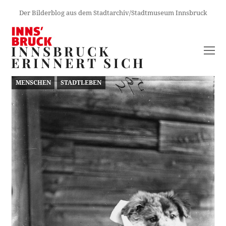
Der Bilderblog aus dem Stadtarchiv/Stadtmuseum Innsbruck
INNSBRUCK
O
ERINNERT SICH
M
M
MENSCHEN
STADTLEBEN