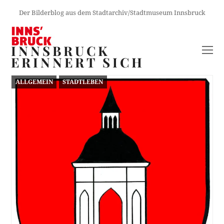
Der Bilderblog aus dem Stadtarchiv/Stadtmuseum Innsbruck
INNSBRUCK
O
ERINNERT SICH
M
M
ALLGEMEIN
STADTLEBEN