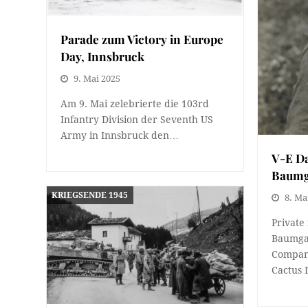
Parade zum Victory in Europe
Day, Innsbruck
9. Mai 2025
Am 9. Mai zelebrierte die 103rd
Infantry Division der Seventh US
Army in Innsbruck den…
V-E Da
Baumg
KRIEGSENDE 1945
8. Ma
Private 
Baumga
Compan
Cactus 