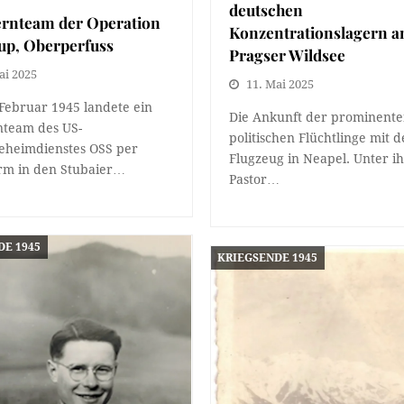
deutschen
ernteam der Operation
Konzentrationslagern 
up, Oberperfuss
Pragser Wildsee
ai 2025
11. Mai 2025
Februar 1945 landete ein
Die Ankunft der prominent
nteam des US-
politischen Flüchtlinge mit 
eheimdienstes OSS per
Flugzeug in Neapel. Unter i
irm in den Stubaier…
Pastor…
DE 1945
KRIEGSENDE 1945