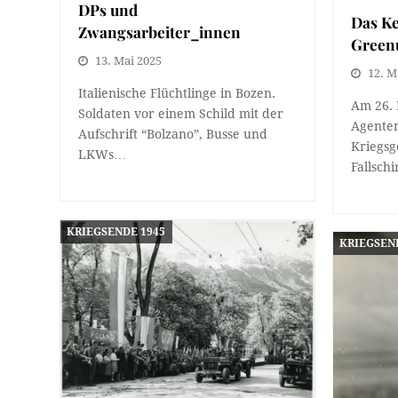
DPs und
Das K
Zwangsarbeiter_innen
Green
13. Mai 2025
12. M
Italienische Flüchtlinge in Bozen.
Am 26. 
Soldaten vor einem Schild mit der
Agente
Aufschrift “Bolzano”, Busse und
Kriegsg
LKWs…
Fallsch
KRIEGSENDE 1945
KRIEGSEN