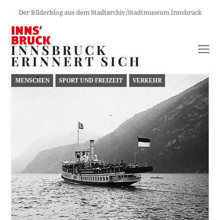
Der Bilderblog aus dem Stadtarchiv/Stadtmuseum Innsbruck
INNSBRUCK
O
ERINNERT SICH
M
M
MENSCHEN
SPORT UND FREIZEIT
VERKEHR