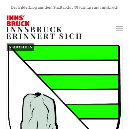
Der Bilderblog aus dem Stadtarchiv/Stadtmuseum Innsbruck
INNSBRUCK
O
ERINNERT SICH
M
M
STADTLEBEN