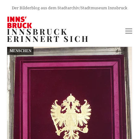
Der Bilderblog aus dem Stadtarchiv/Stadtmuseum Innsbruck
INNSBRUCK
O
ERINNERT SICH
M
M
MENSCHEN