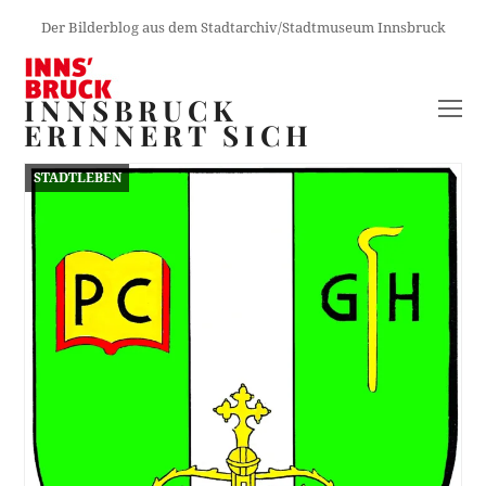
Der Bilderblog aus dem Stadtarchiv/Stadtmuseum Innsbruck
INNSBRUCK
O
ERINNERT SICH
M
M
STADTLEBEN