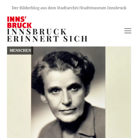
Der Bilderblog aus dem Stadtarchiv/Stadtmuseum Innsbruck
INNSBRUCK
O
ERINNERT SICH
M
M
MENSCHEN