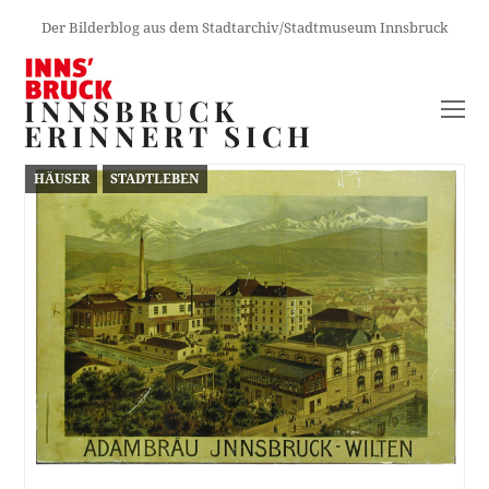
Der Bilderblog aus dem Stadtarchiv/Stadtmuseum Innsbruck
INNSBRUCK
O
ERINNERT SICH
M
M
HÄUSER
STADTLEBEN