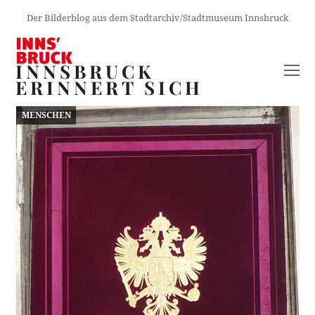
Der Bilderblog aus dem Stadtarchiv/Stadtmuseum Innsbruck
INNSBRUCK
O
ERINNERT SICH
M
M
MENSCHEN