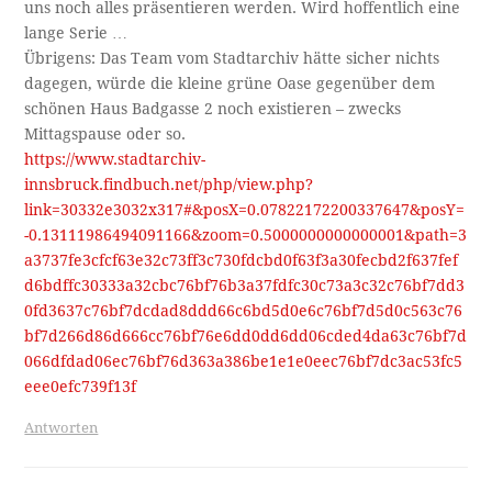
uns noch alles präsentieren werden. Wird hoffentlich eine
lange Serie …
Übrigens: Das Team vom Stadtarchiv hätte sicher nichts
dagegen, würde die kleine grüne Oase gegenüber dem
schönen Haus Badgasse 2 noch existieren – zwecks
Mittagspause oder so.
https://www.stadtarchiv-
innsbruck.findbuch.net/php/view.php?
link=30332e3032x317#&posX=0.07822172200337647&posY=
-0.13111986494091166&zoom=0.5000000000000001&path=3
a3737fe3cfcf63e32c73ff3c730fdcbd0f63f3a30fecbd2f637fef
d6bdffc30333a32cbc76bf76b3a37fdfc30c73a3c32c76bf7dd3
0fd3637c76bf7dcdad8ddd66c6bd5d0e6c76bf7d5d0c563c76
bf7d266d86d666cc76bf76e6dd0dd6dd06cded4da63c76bf7d
066dfdad06ec76bf76d363a386be1e1e0eec76bf7dc3ac53fc5
eee0efc739f13f
Antworten