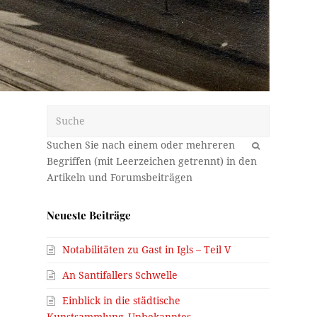
Suche
OK
Neueste Beiträge
Notabilitäten zu Gast in Igls – Teil V
An Santifallers Schwelle
Einblick in die städtische
Kunstsammlung_Unbekanntes