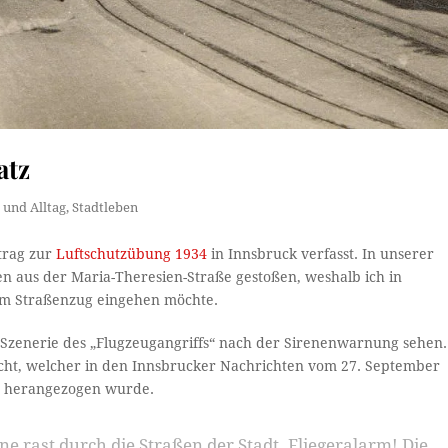
atz
 und Alltag
,
Stadtleben
trag zur
Luftschutzübung 1934
in Innsbruck verfasst. In unserer
n aus der Maria-Theresien-Straße gestoßen, weshalb ich in
em Straßenzug eingehen möchte.
e Szenerie des „Flugzeugangriffs“ nach der Sirenenwarnung sehen.
cht, welcher in den Innsbrucker Nachrichten vom 27. September
ts herangezogen wurde.
e rast durch die Straßen der Stadt. Fliegeralarm! Die