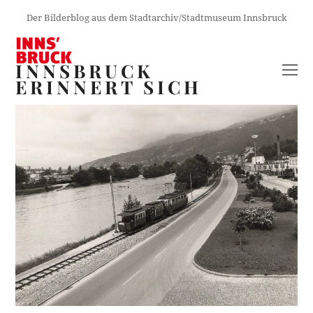
Der Bilderblog aus dem Stadtarchiv/Stadtmuseum Innsbruck
INNSBRUCK
O
ERINNERT SICH
M
M